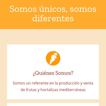
Somos únicos, somos
diferentes
NUESTRA SINGULARIDAD ES
NUESTRA DIFERENCIA
¿Quiénes Somos?
Nuestra empresa aúna la energía de la
Somos un referente en la producción y venta
juventud y el saber hacer de la experiencia
de frutas y hortalizas mediterráneas