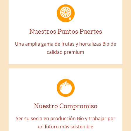
NUESTRAS FORTALEZAS
Nuestros Puntos Fuertes
Más de 30 referencias de cítricos, frutas y
hortalizas.
Una amplia gama de frutas y hortalizas Bio de
calidad premium
TRABAJAMOS PARA
RESPONDER A SUS
NECESIDADES
Nuestro Compromiso
Desarrollamos producciones exclusivas y
Ser su socio en producción Bio y trabajar por
variedades propias, con una atención al
un futuro más sostenible
cliente personalizada.