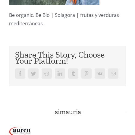
Be organic. Be Bio | Solagora | frutas y verduras
mediterráneas.
Share This Story, Choose
Your Platform!
Facebook
Twitter
Reddit
LinkedIn
Tumblr
Pinterest
Vk
Correo
electrónic
Sobre el Autor:
simauria